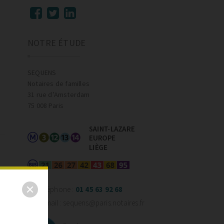
NOTRE ÉTUDE
SEQUENS
Notaires de familles
31 rue d’Amsterdam
75 008 Paris
Téléphone :
01 45 63 92 68
E-mail : sequens@paris.notaires.fr