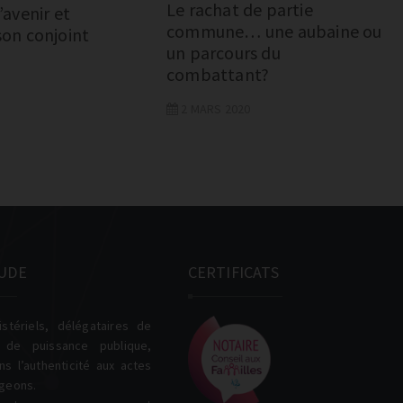
Le rachat de partie
’avenir et
commune… une aubaine ou
son conjoint
un parcours du
combattant?
2 MARS 2020
UDE
CERTIFICATS
istériels, délégataires de
s de puissance publique,
s l’authenticité aux actes
igeons.