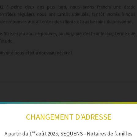
001
à peine deux ans plus tard, nous avons franchi une étape
ontrôles réguliers nous ont tantôt stimulés, tantôt incités à nous
 des réponses aux attentes des clients et aux besoins du personnel.
 titre en jeu afin de prouver, ou non, que c’est sur le long terme que
’étude.
convoité nous était à nouveau délivré !
CHANGEMENT D’ADRESSE
er
A partir du 1
août 2025, SEQUENS - Notaires de familles