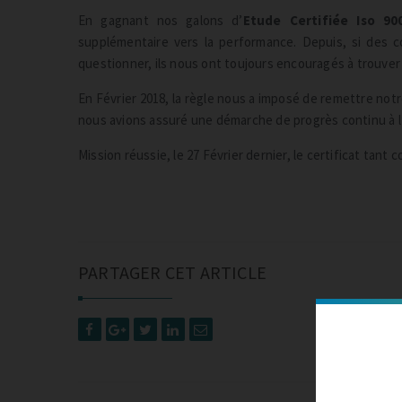
En gagnant nos galons d’
Etude Certifiée Iso 9
supplémentaire vers la performance. Depuis, si des c
questionner, ils nous ont toujours encouragés à trouver
En Février 2018, la règle nous a imposé de remettre notre
nous avions assuré une démarche de progrès continu à l
Mission réussie, le 27 Février dernier, le certificat tant 
PARTAGER CET ARTICLE