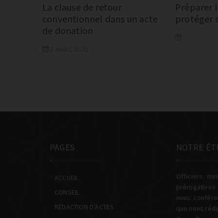
La clause de retour
Préparer l
conventionnel dans un acte
protéger 
de donation
3 MARS 2020
PAGES
NOTRE ÉT
Officiers min
ACCUEIL
prérogative
CONSEIL
nous conféron
RÉDACTION D’ACTES
que nous réd