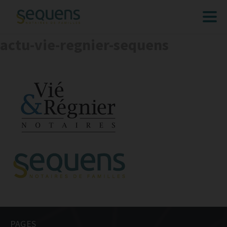
actu-vie-regnier-sequens
ACCUEIL
EXPERTISES
CONSEIL
RÉDACTION D’ACTES
TRANSMISSION
EXPERTISE JUDICIAIRE
ÉTUDE
ACTUALITÉS
FAQ’S
PAGES