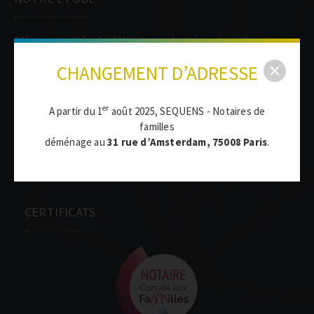
Officiers ministériels, délégataires de prérogatives de puissance
publique, nous conférons l’authenticité aux actes que nous
CHANGEMENT D’ADRESSE
rédigeons.
Conseillers tenus au secret professionnel, nous mettons nos
compétences à votre service pour tous renseignements
er
A partir du 1
août 2025, SEQUENS - Notaires de
juridiques et fiscaux liés à vos biens immobiliers, votre vie
familles
familiale ou professionnelle et l’organisation de votre patrimoine.
déménage au
31 rue d’Amsterdam, 75008 Paris
.
Experts du Droit, nous vous accompagnons dans tous les
domaines de l’activité notariale.
CERTIFICATS