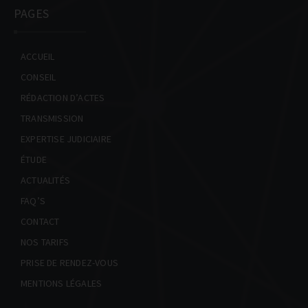
INFOS PRATIQUES
PAGES
CONTACT
ACCUEIL
NOS TARIFS
CONSEIL
PRISE DE RENDEZ-VOUS
RÉDACTION D’ACTES
TRANSMISSION
EXPERTISE JUDICIAIRE
ÉTUDE
ACTUALITÉS
FAQ’S
CONTACT
NOS TARIFS
PRISE DE RENDEZ-VOUS
MENTIONS LÉGALES