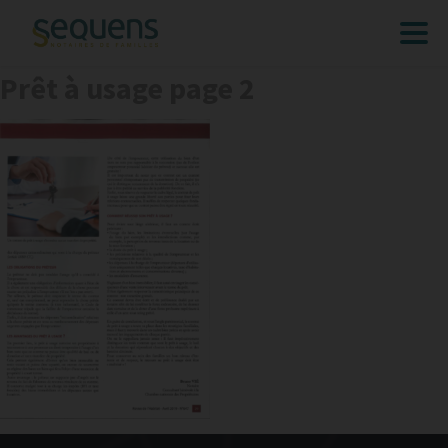
Prêt à usage page 2
ACCUEIL
EXPERTISES
CONSEIL
RÉDACTION D’ACTES
TRANSMISSION
EXPERTISE JUDICIAIRE
ÉTUDE
ACTUALITÉS
FAQ’S