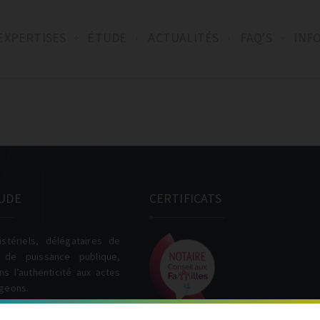
EXPERTISES
ÉTUDE
ACTUALITÉS
FAQ’S
INF
UDE
CERTIFICATS
istériels, délégataires de
s de puissance publique,
s l’authenticité aux actes
igeons.
rs tenus au secret
nel, nous mettons nos