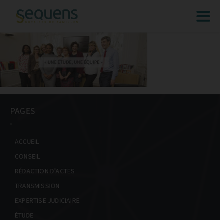
ACCUEIL
EXPERTISES
CONSEIL
PAGES
RÉDACTION D’ACTES
TRANSMISSION
ACCUEIL
EXPERTISE JUDICIAIRE
CONSEIL
ÉTUDE
RÉDACTION D’ACTES
TRANSMISSION
ACTUALITÉS
EXPERTISE JUDICIAIRE
FAQ’S
ÉTUDE